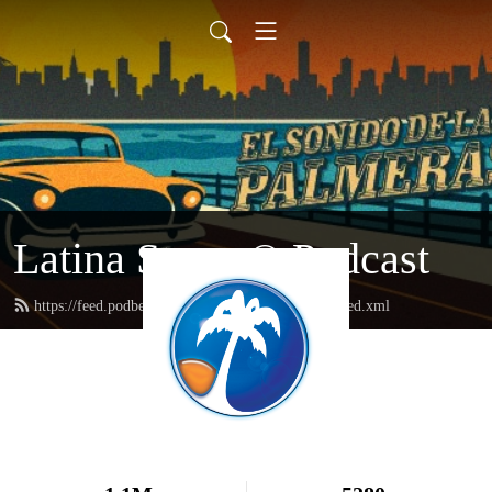
Latina Stereo® Podcast
https://feed.podbean.com/podcastinglatinastereo/feed.xml