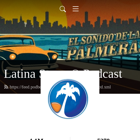
Latina Stereo® Podcast
https://feed.podbean.com/podcastinglatinastereo/feed.xml